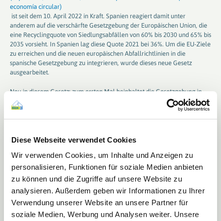
economía circular)
ist seit dem 10. April 2022 in Kraft. Spanien reagiert damit unter
anderem auf die verschärfte Gesetzgebung der Europäischen Union, die
eine Recyclingquote von Siedlungsabfällen von 60% bis 2030 und 65% bis
2035 vorsieht. In Spanien lag diese Quote 2021 bei 36%. Um die EU-Ziele
zu erreichen und die neuen europäischen Abfallrichtlinien in die
spanische Gesetzgebung zu integrieren, wurde dieses neue Gesetz
ausgearbeitet.
Neu in diesem Gesetz: zum ersten Mal beinhaltet die Gesetzgebung in
Spanien die Verpflichtung zur erweiterten Herstellerverantwortung
(EPR) für Industrie- und Gewerbeverpackungen.
Das neue Gesetz hat direkt Auswirkungen auf die Produktion von
Verpackungen aus Kunststoff, auf das Kunststoffrecycling und auf die
Diese Webseite verwendet Cookies
Recyclingbranche in Spanien. Die Stoßrichtung der spanischen Regierung
Wir verwenden Cookies, um Inhalte und Anzeigen zu
ist klar: ihr Ziel ist es, die Kreislaufwirtschaft zu fördern. Ein Hebel, den
personalisieren, Funktionen für soziale Medien anbieten
die spanische Regierung dabei ansetzt, ist das Vorantreiben des
Kreislaufgedankens über die Kosten. So wird es ab dem 1. Januar 2023
zu können und die Zugriffe auf unsere Website zu
eine neue Steuer auf Einwegverpackungen geben. Auf die Produzenten
analysieren. Außerdem geben wir Informationen zu Ihrer
von Verpackungen aus Kunststoff kommt eine Steuer auf Neukunststoffe
Verwendung unserer Website an unsere Partner für
zu, die mit 0,45 Euro pro Kilogramm angesetzt wird. Zudem wird die
Vermarktung bestimmter Einwegplastikutensilien wie Trinkhalme,
soziale Medien, Werbung und Analysen weiter. Unsere