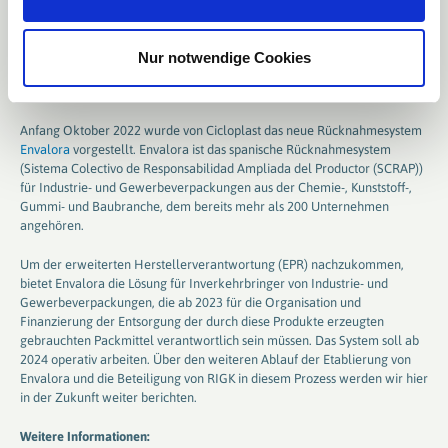
die von Kunststoffherstellern, -produzenten und -verarbeitern gegründet
wurde, arbeitet aktiv mit an der Ausgestaltung eines dieser
Recyclingsysteme für Industrie- und Gewerbeverpackungen. RIGK steht
Nur notwendige Cookies
Cicloplast mit seinem Know-how bei der Entwicklung von
Rücknahmesystemen beratend zur Seite.
Anfang Oktober 2022 wurde von Cicloplast das neue Rücknahmesystem
Envalora
vorgestellt. Envalora ist das spanische Rücknahmesystem
(Sistema Colectivo de Responsabilidad Ampliada del Productor (SCRAP))
für Industrie- und Gewerbeverpackungen aus der Chemie-, Kunststoff-,
Gummi- und Baubranche, dem bereits mehr als 200 Unternehmen
angehören.
Um der erweiterten Herstellerverantwortung (EPR) nachzukommen,
bietet Envalora die Lösung für Inverkehrbringer von Industrie- und
Gewerbeverpackungen, die ab 2023 für die Organisation und
Finanzierung der Entsorgung der durch diese Produkte erzeugten
gebrauchten Packmittel verantwortlich sein müssen. Das System soll ab
2024 operativ arbeiten. Über den weiteren Ablauf der Etablierung von
Envalora und die Beteiligung von RIGK in diesem Prozess werden wir hier
in der Zukunft weiter berichten.
Weitere Informationen: