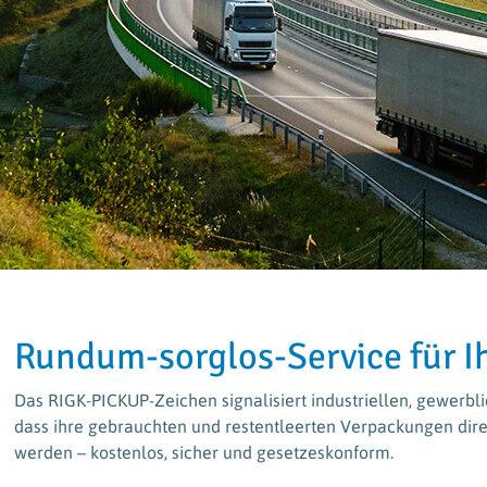
Weltweit im Einsatz für die Rückführung &
Verwertung von Kunststoffen
Rundum-sorglos-Service für 
Das RIGK-PICKUP-Zeichen signalisiert industriellen, gewerbl
dass ihre gebrauchten und restentleerten Verpackungen dire
werden – kostenlos, sicher und gesetzeskonform.