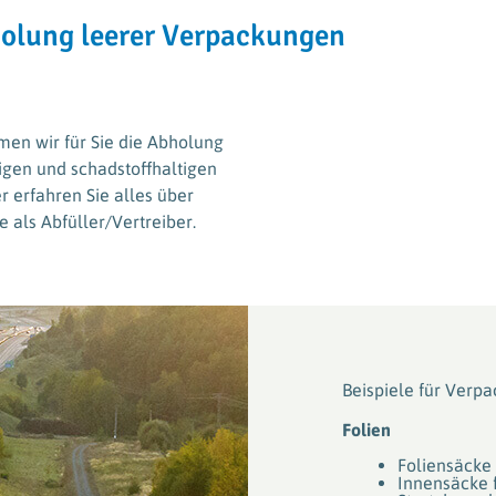
für Hersteller und Abfüller aus dem Agrarsektor
PAMIRA-BEI
holung leerer Verpackungen
VerenA-SYSTEM
VerenA-SYSTEM
ERDE Recyc
ERDE Recyc
PAMIRA-SYSTEM
en wir für Sie die Abholung
PAMIRA-SYSTEM
PRE-SYSTE
RIGK-PICKU
igen und schadstoffhaltigen
r erfahren Sie alles über
 als Abfüller/Vertreiber.
PAMIRA-BEIZE
RIGK-PICKU
Beispiele für Verp
Folien
Foliensäcke
Innensäcke f