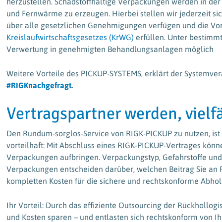
herzustellen. Schadstoffhaltige Verpackungen werden in der
und Fernwärme zu erzeugen. Hierbei stellen wir jederzeit s
über alle gesetzlichen Genehmigungen verfügen und die Vo
Kreislaufwirtschaftsgesetzes (KrWG)
erfüllen. Unter bestimmt
Verwertung in genehmigten Behandlungsanlagen möglich
Weitere Vorteile des PICKUP-SYSTEMS, erklärt der Systemve
#RIGKnachgefragt
.
Vertragspartner werden, vielfä
Den Rundum-sorglos-Service von RIGK-PICKUP zu nutzen, ist fü
vorteilhaft: Mit Abschluss eines RIGK-PICKUP-Vertrages kön
Verpackungen aufbringen. Verpackungstyp, Gefahrstoffe und
Verpackungen entscheiden darüber, welchen Beitrag Sie an R
kompletten Kosten für die sichere und rechtskonforme Abho
Ihr Vorteil: Durch das effiziente Outsourcing der Rückhollog
und Kosten sparen – und entlasten sich rechtskonform von Ih