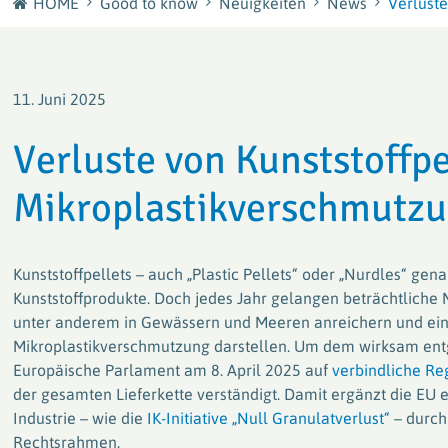
HOME
Good to know
Neuigkeiten
News
Verluste
Verpackungsmaterialien
Erfolge
Überblick
plastship GmbH
Karriere bei RIGK
11. Juni 2025
Ihr europäisches Beschaffungs- und
Gestalten Sie die Kreislaufwirtschaft - Ihre Karriere
Recyclingnetzwerk für Kunststoffe
bei RIGK
Verluste von Kunststoffp
Werksentsorgungen
Mikroplastikverschmutz
Effiziente und nachhaltige Lösungen für
Kunststoffverarbeiter & -produzenten
Kunststoffpellets – auch „Plastic Pellets“ oder „Nurdles“ gena
Kunststoffprodukte. Doch jedes Jahr gelangen beträchtliche 
PACKLIANCE GmbH
unter anderem in Gewässern und Meeren anreichern und ein
Mit starkem europäischen Netzwerk zur sicheren &
rechtskonformen Umsetzung der EU-
Mikroplastikverschmutzung darstellen. Um dem wirksam ent
Verpackungsverordnung (PPWR)
Europäische Parlament am 8. April 2025 auf
verbindliche Re
der gesamten Lieferkette verständigt. Damit ergänzt die EU e
Industrie – wie die
IK-Initiative „Null Granulatverlust“
– durch
RIGK Weltweit
Rechtsrahmen.