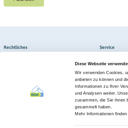
Rechtliches
Service
Impressum
Kontakt
Diese Webseite verwende
Datenschutz
Anfahrt
Wir verwenden Cookies, um
AGB RIGK-SYSTEM & RIGK-G-SYSTEM
Newsletter-
anbieten zu können und di
AGB RIGK-PICKUP-SYSTEM
News
Informationen zu Ihrer Ve
und Analysen weiter. Unse
Barrierefreiheit
Presse
zusammen, die Sie ihnen b
Cookie-Einstellungen
gesammelt haben.
Mehr Informationen finden