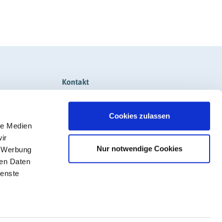
Kontakt
+49 611 308600-0
Cookies zulassen
info@rigk.de
le Medien
ir
Nur notwendige Cookies
Social Media
, Werbung
ren Daten
ienste