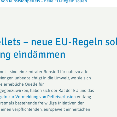
 von Kunststoffpellets – neue EU-Regeln sollen...
für Hersteller und Abfüller aus dem Agrarsektor
PAMIRA-BEI
VerenA-SYSTEM
VerenA-SYSTEM
ERDE Recyc
ERDE Recyc
PAMIRA-SYSTEM
PAMIRA-SYSTEM
PRE-SYSTE
RIGK-PICKU
ellets – neue EU-Regeln so
ung eindämmen
PAMIRA-BEIZE
RIGK-PICKU
nnt – sind ein zentraler Rohstoff für nahezu alle
Mengen unbeabsichtigt in die Umwelt, wo sie sich
e erhebliche Quelle für
gegenzuwirken, haben sich der Rat der EU und das
geln zur Vermeidung von Pelletverlusten
entlang
rstmals bestehende freiwillige Initiativen der
 einen verpflichtenden, europaweit einheitlichen