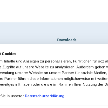
Downloads
Broschüren & Flyer
t Cookies
Formulare
 Inhalte und Anzeigen zu personalisieren, Funktionen für sozia
Anmeldung
Information/Merkblätter
e Zugriffe auf unsere Website zu analysieren. Außerdem geben w
RIGK Reporter (Magazin-PDF)
rwendung unserer Website an unsere Partner für soziale Medien
re Partner führen diese Informationen möglicherweise mit weite
Verordnungen
ereitgestellt haben oder die sie im Rahmen Ihrer Nutzung der D
Zertifikate
 Sie in unserer
Datenschutzerklärung
© RIGK 2026