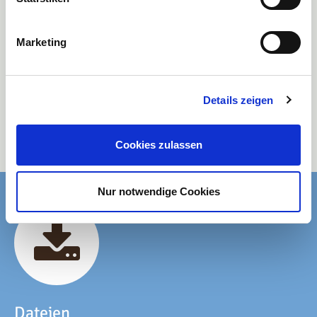
Pflanzenzüchtung, Biostimulanzien und Schädlingsbekämpfung. Die vom
IVA vertretene Branche steht für innovative Produkte für eine moderne
und nachhaltige Landwirtschaft.
Marketing
Pressekontakt:
Industrieverband Agrar e. V., Pressestelle
Maik Baumbach
Tel. +49 69 2556-1268 oder +49 151 54417691
Details zeigen
E-Mail:
baumbach.iva@vci.de
https://www.iva.de
https://twitter.com/IVA_Presse
Cookies zulassen
https://www.linkedin.com/company/industrieverband-agrar-iva
Nur notwendige Cookies
Dateien