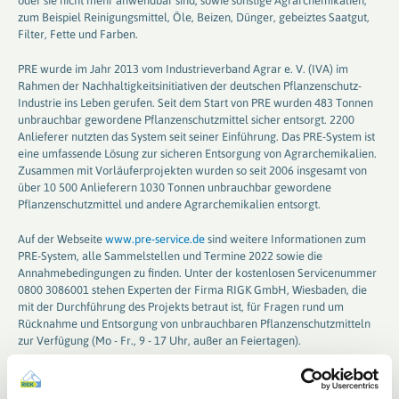
oder sie nicht mehr anwendbar sind, sowie sonstige Agrarchemikalien,
zum Beispiel Reinigungsmittel, Öle, Beizen, Dünger, gebeiztes Saatgut,
Filter, Fette und Farben.
PRE wurde im Jahr 2013 vom Industrieverband Agrar e. V. (IVA) im
Rahmen der Nachhaltigkeitsinitiativen der deutschen Pflanzenschutz-
Industrie ins Leben gerufen. Seit dem Start von PRE wurden 483 Tonnen
unbrauchbar gewordene Pflanzenschutzmittel sicher entsorgt. 2200
Anlieferer nutzten das System seit seiner Einführung. Das PRE-System ist
eine umfassende Lösung zur sicheren Entsorgung von Agrarchemikalien.
Zusammen mit Vorläuferprojekten wurden so seit 2006 insgesamt von
über 10 500 Anlieferern 1030 Tonnen unbrauchbar gewordene
Pflanzenschutzmittel und andere Agrarchemikalien entsorgt.
Auf der Webseite
www.pre-service.de
sind weitere Informationen zum
PRE-System, alle Sammelstellen und Termine 2022 sowie die
Annahmebedingungen zu finden. Unter der kostenlosen Servicenummer
0800 3086001 stehen Experten der Firma RIGK GmbH, Wiesbaden, die
mit der Durchführung des Projekts betraut ist, für Fragen rund um
Rücknahme und Entsorgung von unbrauchbaren Pflanzenschutzmitteln
zur Verfügung (Mo - Fr., 9 - 17 Uhr, außer an Feiertagen).
Über die Schadstoffmobile an den PRE-Sammelstellen kann aus
logistischen Gründen maximal eine Menge von 1 Tonne pro Anlieferer