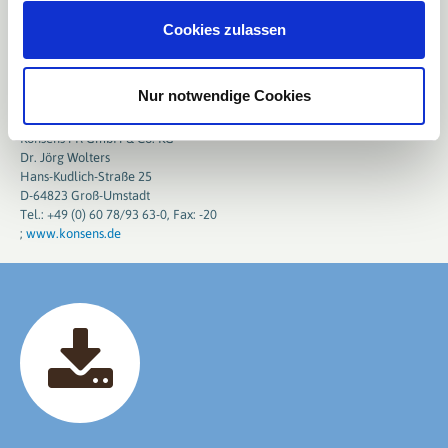
System Manager ERDE
Friedrichstr. 6
Cookies zulassen
65185 Wiesbaden
Tel.: +49 611 308600-20, Fax: -30
;
www.rigk.de
Nur notwendige Cookies
Redaktioneller Kontakt, Belegexemplare:
Konsens PR GmbH & Co. KG
Dr. Jörg Wolters
Hans-Kudlich-Straße 25
D-64823 Groß-Umstadt
Tel.: +49 (0) 60 78/93 63-0, Fax: -20
;
www.konsens.de