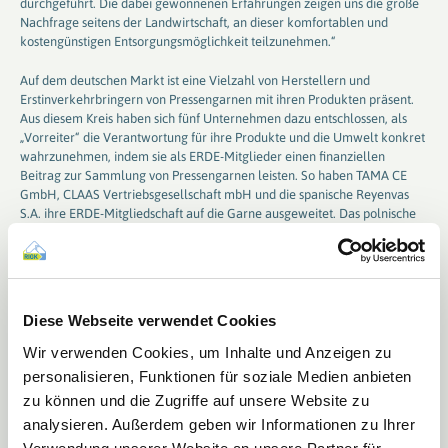
durchgeführt. Die dabei gewonnenen Erfahrungen zeigen uns die große
Nachfrage seitens der Landwirtschaft, an dieser komfortablen und
kostengünstigen Entsorgungsmöglichkeit teilzunehmen.“
Auf dem deutschen Markt ist eine Vielzahl von Herstellern und
Erstinverkehrbringern von Pressengarnen mit ihren Produkten präsent.
Aus diesem Kreis haben sich fünf Unternehmen dazu entschlossen, als
„Vorreiter“ die Verantwortung für ihre Produkte und die Umwelt konkret
wahrzunehmen, indem sie als ERDE-Mitglieder einen finanziellen
Beitrag zur Sammlung von Pressengarnen leisten. So haben TAMA CE
GmbH, CLAAS Vertriebsgesellschaft mbH und die spanische Reyenvas
S.A. ihre ERDE-Mitgliedschaft auf die Garne ausgeweitet. Das polnische
Unternehmen WKI Tegafol Sp. z o.o. und die portugiesische Cordex –
Companhia Industrial Textil S.A. sind jüngst der ERDE-Initiative
beigetreten.
Dazu Heiner Buschhoff, Leiter Ersatzteil-Service bei der CLAAS
Diese Webseite verwendet Cookies
Vertriebsgesellschaft mbH: „Als einer der führenden Landtechnik
Hersteller weltweit ist Claas immer einen Schritt voraus, so auch in
Wir verwenden Cookies, um Inhalte und Anzeigen zu
Sachen Ressourcenschonung und Klimaschutz. Claas ist selbst aktives
personalisieren, Funktionen für soziale Medien anbieten
ERDE-Mitglied, nun auch für Pressengarne. Des Weiteren bezieht das
zu können und die Zugriffe auf unsere Website zu
Unternehmen alle Erntekunststoffe für seine Eigenmarken zu 100% von
analysieren. Außerdem geben wir Informationen zu Ihrer
ERDE-Mitgliedern und sorgt mit diesem Engagement dafür, dass alle
gebrauchten Erntekunststoffe von Claas wieder in den Rohstoffkreislauf