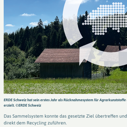
Weltweit im Einsatz für die Rückführung &
Verwertung von Kunststoffen
ERDE Schweiz hat sein erstes Jahr als Rücknahmesystem für Agrarkunststoffe
erzielt. ©ERDE Schweiz
Das Sammelsystem konnte das gesetzte Ziel übertreffen un
direkt dem Recycling zuführen.