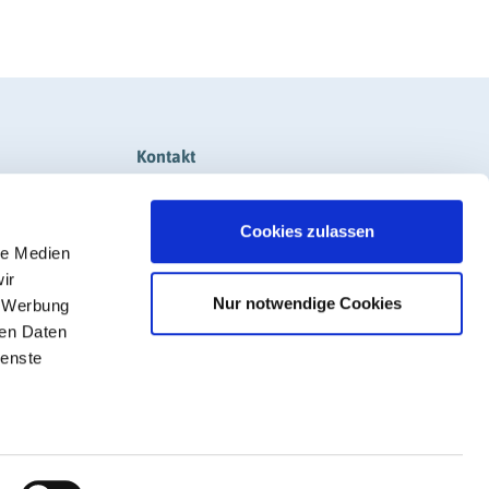
Kontakt
+49 611 308600-0
Cookies zulassen
info@rigk.de
le Medien
ir
Nur notwendige Cookies
Social Media
, Werbung
ren Daten
ienste