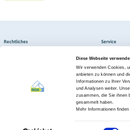
Rechtliches
Service
Impressum
Kontakt
Diese Webseite verwende
Datenschutz
Anfahrt
Wir verwenden Cookies, um
AGB RIGK-SYSTEM & RIGK-G-SYSTEM
Newsletter-
anbieten zu können und di
AGB RIGK-PICKUP-SYSTEM
News
Informationen zu Ihrer Ve
und Analysen weiter. Unse
Barrierefreiheit
Presse
zusammen, die Sie ihnen b
Cookie-Einstellungen
gesammelt haben.
Mehr Informationen finden
Einwilligungsauswahl