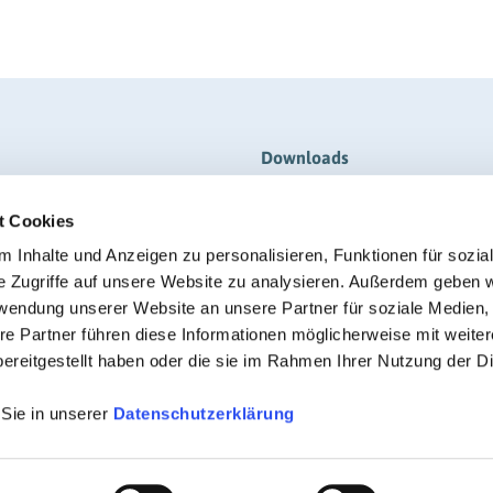
Downloads
Broschüren & Flyer
t Cookies
Formulare
 Inhalte und Anzeigen zu personalisieren, Funktionen für sozia
Anmeldung
Information/Merkblätter
e Zugriffe auf unsere Website zu analysieren. Außerdem geben w
RIGK Reporter (Magazin-PDF)
rwendung unserer Website an unsere Partner für soziale Medien
re Partner führen diese Informationen möglicherweise mit weite
Verordnungen
ereitgestellt haben oder die sie im Rahmen Ihrer Nutzung der D
Zertifikate
 Sie in unserer
Datenschutzerklärung
© RIGK 2026