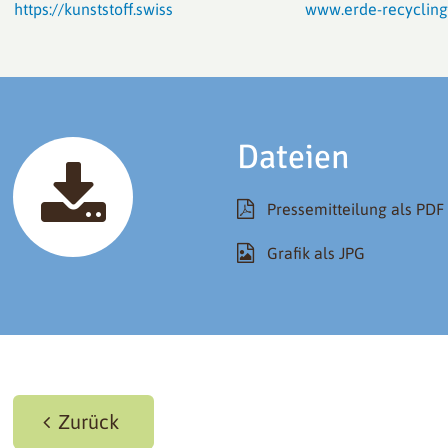
https://kunststoff.swiss
www.erde-recycling
Dateien
Pressemitteilung als PDF
Grafik als JPG
Zurück