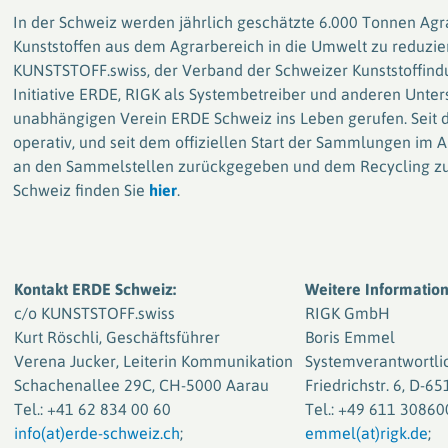
In der Schweiz werden jährlich geschätzte 6.000 Tonnen Agr
Kunststoffen aus dem Agrarbereich in die Umwelt zu reduzie
KUNSTSTOFF.swiss, der Verband der Schweizer Kunststoffind
Initiative ERDE, RIGK als Systembetreiber und anderen Unte
unabhängigen Verein ERDE Schweiz ins Leben gerufen. Seit d
operativ, und seit dem offiziellen Start der Sammlungen im 
an den Sammelstellen zurückgegeben und dem Recycling zu
Schweiz finden Sie
hier
.
Kontakt ERDE Schweiz:
Weitere Informatio
c/o KUNSTSTOFF.swiss
RIGK GmbH
Kurt Röschli, Geschäftsführer
Boris Emmel
Verena Jucker, Leiterin Kommunikation
Systemverantwortli
Schachenallee 29C, CH-5000 Aarau
Friedrichstr. 6, D-
Tel.: +41 62 834 00 60
Tel.: +49 611 30860
info(at)erde-schweiz.ch
;
emmel(at)rigk.de
;