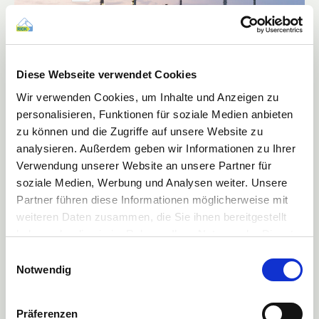
Diese Webseite verwendet Cookies
Wir verwenden Cookies, um Inhalte und Anzeigen zu
personalisieren, Funktionen für soziale Medien anbieten
zu können und die Zugriffe auf unsere Website zu
analysieren. Außerdem geben wir Informationen zu Ihrer
Verwendung unserer Website an unsere Partner für
soziale Medien, Werbung und Analysen weiter. Unsere
Vertragspartner können sich unkompliziert im Kundenportal registrieren
und nach erfolgreicher Freischaltung einloggen.
Partner führen diese Informationen möglicherweise mit
weiteren Daten zusammen, die Sie ihnen bereitgestellt
Nachdem die Kunden die Registrierung abgeschlossen haben und ein
haben oder die sie im Rahmen Ihrer Nutzung der Dienste
RIGK-Kundenbetreuer das Konto freigeschaltet hat, können die User
sicher auf das Kundenportal zugreifen.
gesammelt haben.
Einwilligungsauswahl
Mehr Informationen finden Sie in unserer
Notwendig
Weitere nützliche Funktionen des
Datenschutzerklärung
Kundenportals
Präferenzen