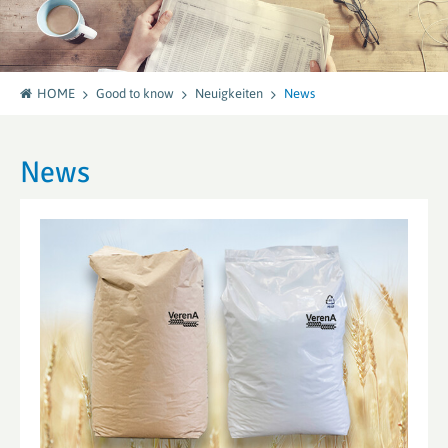
HOME
Good to know
Neuigkeiten
News
News