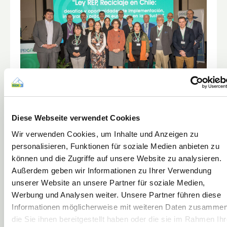
24. April 2024
Diese Webseite verwendet Cookies
Chiles Weg zur Kreislaufwirtschaft: RIGK
Wir verwenden Cookies, um Inhalte und Anzeigen zu
unterstützt bei der Einführung des ProREP-
personalisieren, Funktionen für soziale Medien anbieten zu
Rücknahmesystems
können und die Zugriffe auf unsere Website zu analysieren.
Außerdem geben wir Informationen zu Ihrer Verwendung
unserer Website an unsere Partner für soziale Medien,
Werbung und Analysen weiter. Unsere Partner führen diese
Informationen möglicherweise mit weiteren Daten zusammen
die Sie ihnen bereitgestellt haben oder die sie im Rahmen Ihr